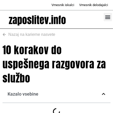
Skip
Vmesnik iskalci
Vmesnik delodajalci
to
content
Prosta d
Odd
Nazaj na karierne nasvete
10 korakov do
uspešnega razgovora za
službo
Kazalo vsebine