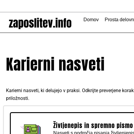
Skip
to
content
Domov
Prosta delov
Karierni nasveti
Karierni nasveti, ki delujejo v praksi. Odkrijte preverjene ko
priložnosti.
Življenepis in spremno pismo
Nasveti s področja pisanja življenjepi