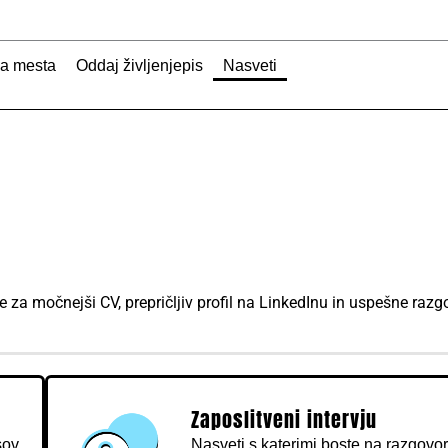
na mesta
Oddaj življenjepis
Nasveti
rake za močnejši CV, prepričljiv profil na LinkedInu in uspešne r
Zaposlitveni intervju
sov
Nasveti s katerimi boste na razgovo