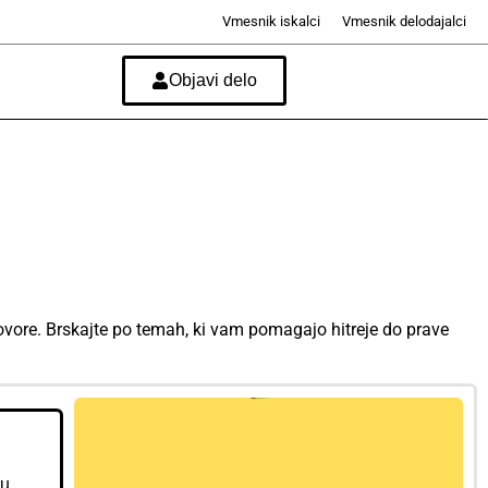
Vmesnik iskalci
Vmesnik delodajalci
Objavi delo
azgovore. Brskajte po temah, ki vam pomagajo hitreje do prave
ru