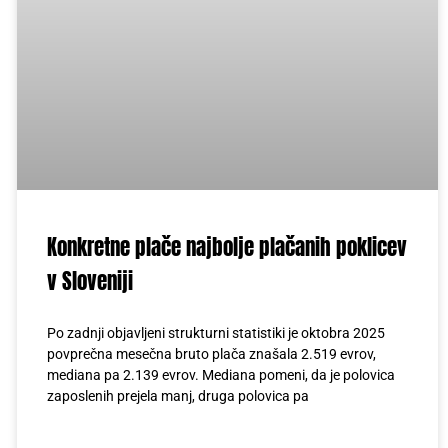
Konkretne plače najbolje plačanih poklicev
v Sloveniji
Po zadnji objavljeni strukturni statistiki je oktobra 2025
povprečna mesečna bruto plača znašala 2.519 evrov,
mediana pa 2.139 evrov. Mediana pomeni, da je polovica
zaposlenih prejela manj, druga polovica pa