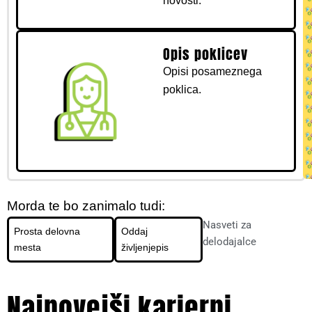
novosti.
Opis poklicev
Opisi posameznega
poklica.
Morda te bo zanimalo tudi:
Nasveti za
Prosta delovna
Oddaj
delodajalce
mesta
življenjepis
Najnovejši karierni