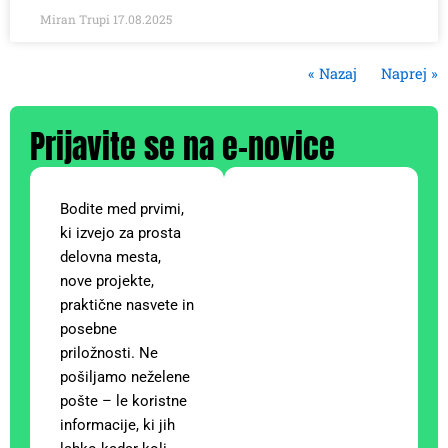
Miran Trupi
17.08.2025
« Nazaj
Naprej »
Prijavite se na e-novice
Bodite med prvimi,
ki izvejo za prosta
delovna mesta,
nove projekte,
praktične nasvete in
posebne
priložnosti. Ne
pošiljamo neželene
pošte – le koristne
informacije, ki jih