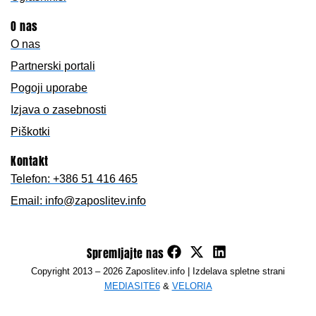
O nas
O nas
Partnerski portali
Pogoji uporabe
Izjava o zasebnosti
Piškotki
Kontakt
Telefon: +386 51 416 465
Email: info@zaposlitev.info
F
X
L
Spremljajte nas
a
-
i
Copyright 2013 – 2026 Zaposlitev.info | Izdelava spletne strani
c
t
n
MEDIASITE6
&
VELORIA
e
w
k
b
i
e