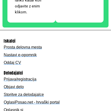
lahko kadar koli
odjavite z enim
klikom.
Iskalci
Prosta delovna mesta
Nastavi e-opomnik
Oddaj CV
Delodajalci
Prijava/registracija
Objavi delo
Storitve za delodajalce
OglasiPosao.net - hrvaški portal
Oglasnik.si