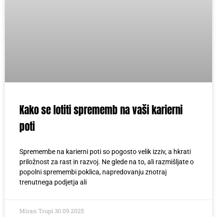
Kako se lotiti sprememb na vaši karierni
poti
Spremembe na karierni poti so pogosto velik izziv, a hkrati
priložnost za rast in razvoj. Ne glede na to, ali razmišljate o
popolni spremembi poklica, napredovanju znotraj
trenutnega podjetja ali
Miran Trupi
30.09.2025