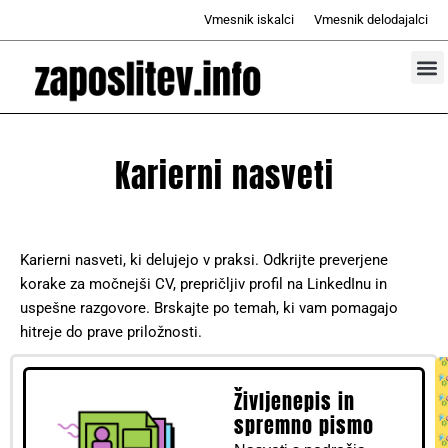
Skip
Vmesnik iskalci
Vmesnik delodajalci
to
content
Prosta d
Odd
Karierni nasveti
Karierni nasveti, ki delujejo v praksi. Odkrijte preverjene
korake za močnejši CV, prepričljiv profil na LinkedInu in
uspešne razgovore. Brskajte po temah, ki vam pomagajo
hitreje do prave priložnosti.
Življenepis in
spremno pismo