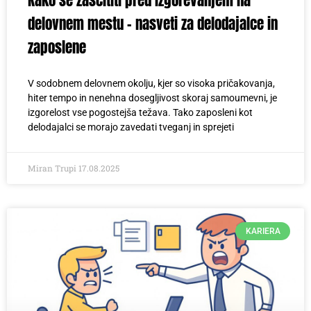
delovnem mestu – nasveti za delodajalce in
zaposlene
V sodobnem delovnem okolju, kjer so visoka pričakovanja,
hiter tempo in nenehna dosegljivost skoraj samoumevni, je
izgorelost vse pogostejša težava. Tako zaposleni kot
delodajalci se morajo zavedati tveganj in sprejeti
Miran Trupi
17.08.2025
KARIERA