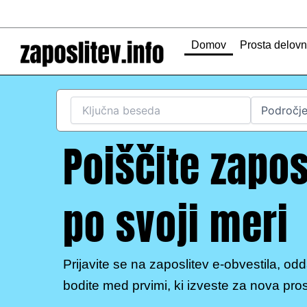
Skip
to
content
Domov
Prosta delov
Poiščite zapos
po svoji meri
Prijavite se na zaposlitev e-obvestila, odd
bodite med prvimi, ki izveste za nova pro