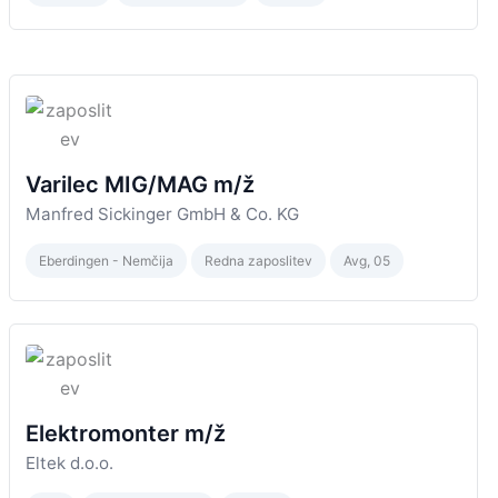
Varilec MIG/MAG m/ž
Manfred Sickinger GmbH & Co. KG
Eberdingen - Nemčija
Redna zaposlitev
Avg, 05
Elektromonter m/ž
Eltek d.o.o.