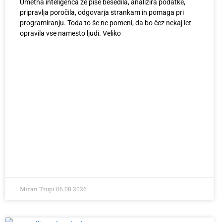
Umetna inteligenca že piše besedila, analizira podatke,
pripravlja poročila, odgovarja strankam in pomaga pri
programiranju. Toda to še ne pomeni, da bo čez nekaj let
opravila vse namesto ljudi. Veliko
Miran Trupi
06.08.2026