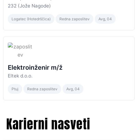
232 (Jože Nagode)
Logatec (Hotedrščica)
Redna zaposlitev
Avg, 04
Elektroinženir m/ž
Eltek d.o.o.
Ptuj
Redna zaposlitev
Avg, 04
Karierni nasveti