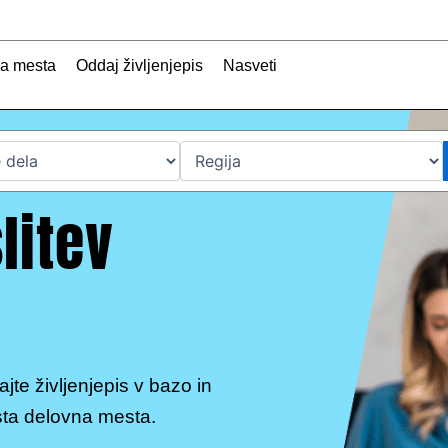
na mesta
Oddaj življenjepis
Nasveti
litev
ajte življenjepis v bazo in
sta delovna mesta.