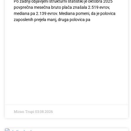
Po zadnji objavljeni strukturni statistiki je oktobra 2025
povprečna mesečna bruto plača znašala 2.519 evrov,
mediana pa 2.139 evrov. Mediana pomeni, da je polovica
zaposlenih prejela manj, druga polovica pa
Miran Trupi
03.08.2026