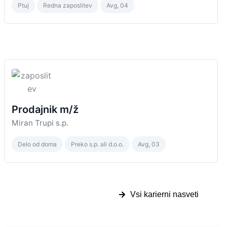
Ptuj
Redna zaposlitev
Avg, 04
Prodajnik m/ž
Miran Trupi s.p.
Delo od doma
Preko s.p. ali d.o.o.
Avg, 03
Vsi karierni nasveti