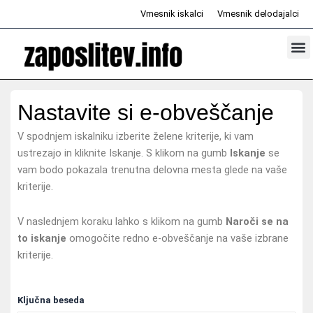
Skip
Vmesnik iskalci
Vmesnik delodajalci
to
content
Prosta d
Odd
Nastavite si e-obveščanje
V spodnjem iskalniku izberite želene kriterije, ki vam
ustrezajo in kliknite Iskanje. S klikom na gumb
Iskanje
se
vam bodo pokazala trenutna delovna mesta glede na vaše
kriterije.
V naslednjem koraku lahko s klikom na gumb
Naroči se na
to iskanje
omogočite redno e-obveščanje na vaše izbrane
kriterije.
Ključna beseda