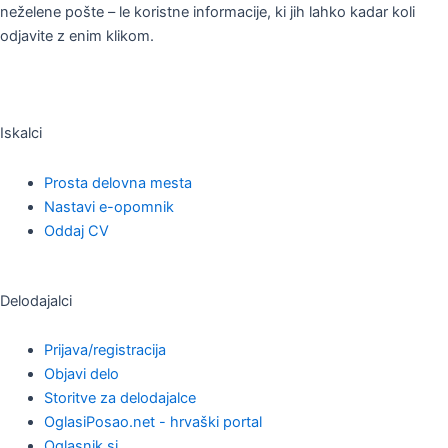
neželene pošte – le koristne informacije, ki jih lahko kadar koli
odjavite z enim klikom.
Iskalci
Prosta delovna mesta
Nastavi e-opomnik
Oddaj CV
Delodajalci
Prijava/registracija
Objavi delo
Storitve za delodajalce
OglasiPosao.net - hrvaški portal
Oglasnik.si