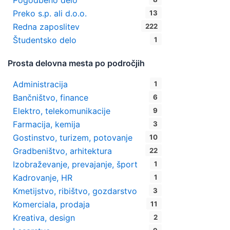
Pogodbeno delo
Preko s.p. ali d.o.o.
13
Redna zaposlitev
222
Študentsko delo
1
Prosta delovna mesta po področjih
Administracija
1
Bančništvo, finance
6
Elektro, telekomunikacije
9
Farmacija, kemija
3
Gostinstvo, turizem, potovanje
10
Gradbeništvo, arhitektura
22
Izobraževanje, prevajanje, šport
1
Kadrovanje, HR
1
Kmetijstvo, ribištvo, gozdarstvo
3
Komerciala, prodaja
11
Kreativa, design
2