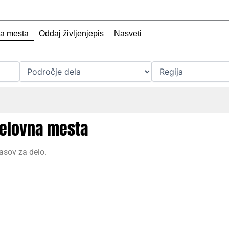
na mesta
Oddaj življenjepis
Nasveti
delovna mesta
asov za delo.