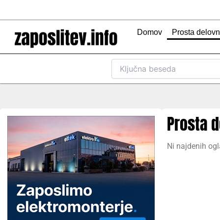
Skip
to
content
Domov
Prosta delov
Prosta 
Ni najdenih ogl