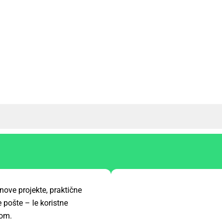
nove projekte, praktične
 pošte – le koristne
kom.