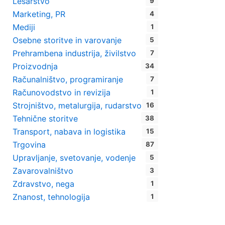
Lesarstvo
9
Marketing, PR
4
Mediji
1
Osebne storitve in varovanje
5
Prehrambena industrija, živilstvo
7
Proizvodnja
34
Računalništvo, programiranje
7
Računovodstvo in revizija
1
Strojništvo, metalurgija, rudarstvo
16
Tehnične storitve
38
Transport, nabava in logistika
15
Trgovina
87
Upravljanje, svetovanje, vodenje
5
Zavarovalništvo
3
Zdravstvo, nega
1
Znanost, tehnologija
1