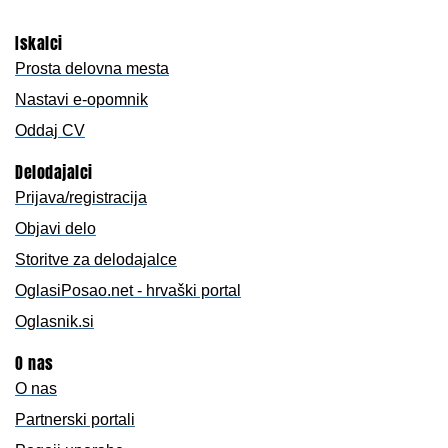
Iskalci
Prosta delovna mesta
Nastavi e-opomnik
Oddaj CV
Delodajalci
Prijava/registracija
Objavi delo
Storitve za delodajalce
OglasiPosao.net - hrvaški portal
Oglasnik.si
O nas
O nas
Partnerski portali