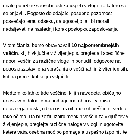
imate potrebne sposobnosti za uspeh v vlogi, za katero ste
se prijavili. Pogosto delodajalci posebno pozornost
posvečajo temu odseku, da ugotovijo, ali bi morali
nadaljevati na naslednji korak postopka zaposlovanja.
V tem članku bomo obravnavali
10 najpomembnejših
veščin
, ki jih vključite v življenjepis, pregledali specifične
nabori veščin za različne vloge in ponudili odgovore na
pogosto zastavljena vprašanja o veščinah in življenjepisih,
kot na primer koliko jih vključiti.
Medtem ko lahko trde veščine, ki jih navedete, običajno
enostavno določite na podlagi podrobnosti v opisu
delovnega mesta, izbira ustreznih mehkih veščin ni vedno
tako očitna. Da bi zožili izbiro mehkih veščin za vključitev v
življenjepis, preglejte različne naloge v vlogi in ugotovite,
katera vaša osebna moč bo pomagala uspešno izpolniti te