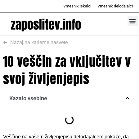
Skip
Vmesnik iskalci
Vmesnik delodajalci
to
content
Prosta d
Odd
Nazaj na karierne nasvete
10 veščin za vključitev v
svoj življenjepis
Kazalo vsebine
Veščine na vašem življenjepisu delodajalcem pokaže, da