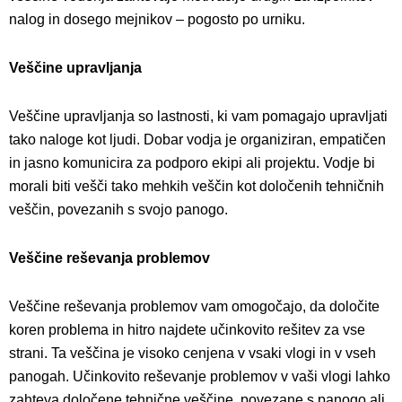
nalog in dosego mejnikov – pogosto po urniku.
Veščine upravljanja
Veščine upravljanja so lastnosti, ki vam pomagajo upravljati
tako naloge kot ljudi. Dobar vodja je organiziran, empatičen
in jasno komunicira za podporo ekipi ali projektu. Vodje bi
morali biti vešči tako mehkih veščin kot določenih tehničnih
veščin, povezanih s svojo panogo.
Veščine reševanja problemov
Veščine reševanja problemov vam omogočajo, da določite
koren problema in hitro najdete učinkovito rešitev za vse
strani. Ta veščina je visoko cenjena v vsaki vlogi in v vseh
panogah. Učinkovito reševanje problemov v vaši vlogi lahko
zahteva določene tehnične veščine, povezane s panogo ali