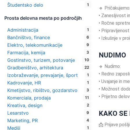
Študentsko delo
1
🔹 Pričakujemo
• Zanesljivost 
Prosta delovna mesta po področjih
• Ročne spretno
Administracija
1
• Pripravljenos
Bančništvo, finance
6
• Izkušnje v pro
Elektro, telekomunikacije
9
Farmacija, kemija
3
NUDIMO
Gostinstvo, turizem, potovanje
10
🔹 Nudimo:
Gradbeništvo, arhitektura
22
• Redno zaposli
Izobraževanje, prevajanje, šport
1
• Uvajanje in m
Kadrovanje, HR
1
• Možnost doda
Kmetijstvo, ribištvo, gozdarstvo
3
• Prijetno delov
Komerciala, prodaja
11
Kreativa, design
2
KAKO SE 
Lesarstvo
9
Marketing, PR
4
📩 Prijave pošlji
Mediji
1