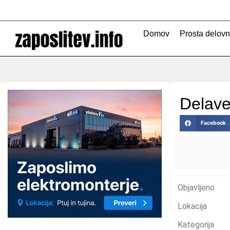
Skip
to
content
Domov
Prosta delov
Delave
Facebook
Objavljeno
Lokacija
Kategorija