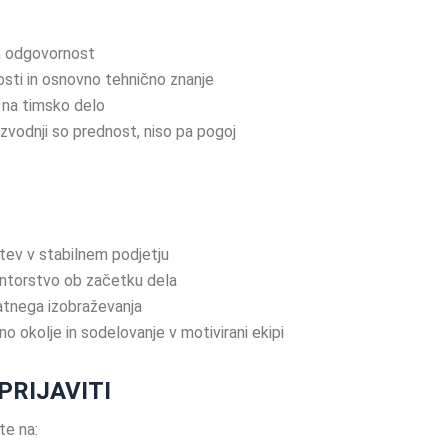
:
in odgovornost
sti in osnovno tehnično znanje
t na timsko delo
izvodnji so prednost, niso pa pogoj
tev v stabilnem podjetju
entorstvo ob začetku dela
tnega izobraževanja
no okolje in sodelovanje v motivirani ekipi
PRIJAVITI
te na: