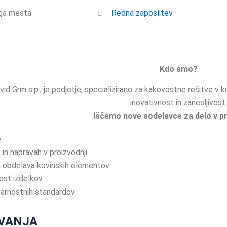
ga mesta
Redna zaposlitev
Kdo smo?
vid Grm s.p., je podjetje, specializirano za kakovostne rešitve v 
inovativnost in zanesljivost.
Iščemo nove sodelavce za delo v pr
:
h in napravah v proizvodnji
in obdelava kovinskih elementov
ost izdelkov
varnostnih standardov
VANJA