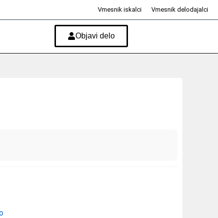
Vmesnik iskalci
Vmesnik delodajalci
Objavi delo
vo