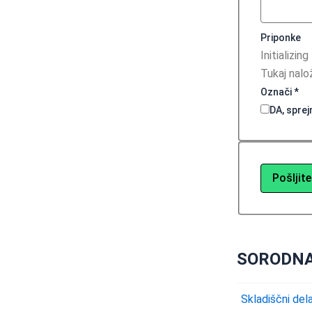
Priponke
Tukaj nalo
Označi
*
DA, spr
SORODNA
Skladiščni del