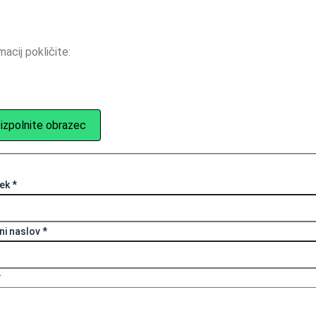
acij pokličite:
- izpolnite obrazec
mek
*
ni naslov
*
*