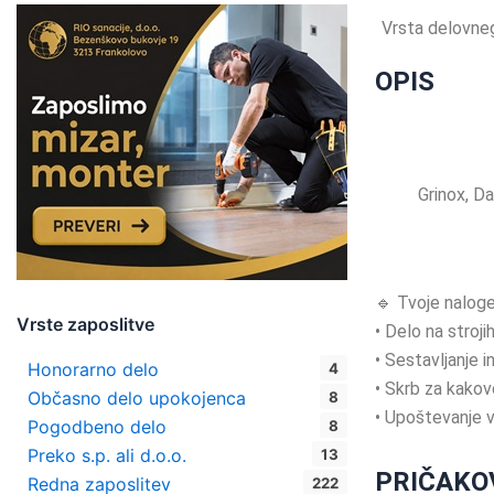
Vrsta delovne
OPIS
Grinox, Da
🔹 Tvoje naloge
Vrste zaposlitve
• Delo na stroji
• Sestavljanje 
Honorarno delo
4
• Skrb za kakov
Občasno delo upokojenca
8
• Upoštevanje 
Pogodbeno delo
8
Preko s.p. ali d.o.o.
13
PRIČAKO
Redna zaposlitev
222