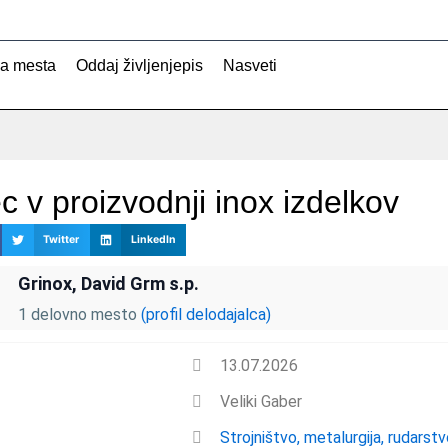
na mesta
Oddaj življenjepis
Nasveti
c v proizvodnji inox izdelkov
Twitter
LinkedIn
Grinox, David Grm s.p.
1 delovno mesto
(profil delodajalca)
13.07.2026
Veliki Gaber
Strojništvo, metalurgija, rudarst