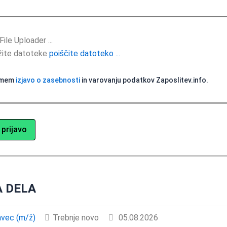
žite datoteke
poiščite datoteko ...
ejmem
izjavo o zasebnosti
in varovanju podatkov Zaposlitev.info.
 DELA
avec (m/ž)
Trebnje
novo
05.08.2026