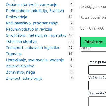
Osebne storitve in varovanje
5
david@grinox.si
Prehrambena industrija, živilstvo
7
Proizvodnja
34
📞 Za več inform
Računalništvo, programiranje
7
031- 619- 460
Računovodstvo in revizija
1
Strojništvo, metalurgija, rudarstvo
16
Tehnične storitve
38
Prijavite se 
Transport, nabava in logistika
15
Prijava
Trgovina
87
Upravljanje, svetovanje, vodenje
5
Ime in prii
Zavarovalništvo
3
Zdravstvo, nega
1
Vaš e-pošt
Znanost, tehnologija
1
Sporočilo