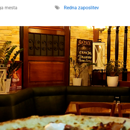
ga mesta
Redna zaposlitev