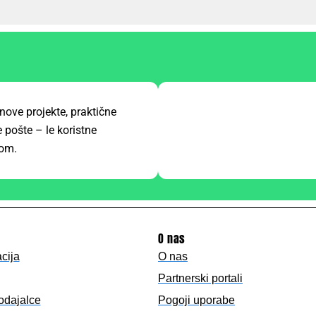
nove projekte, praktične
 pošte – le koristne
kom.
O nas
acija
O nas
Partnerski portali
lodajalce
Pogoji uporabe