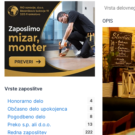
Vrsta delovne
OPIS
Vrste zaposlitve
Honorarno delo
4
Občasno delo upokojenca
8
Pogodbeno delo
8
Preko s.p. ali d.o.o.
13
Redna zaposlitev
222