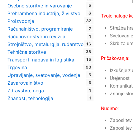
Osebne storitve in varovanje
5
Prehrambena industrija, živilstvo
6
Tvoje naloge k
Proizvodnja
32
Strežba hra
Računalništvo, programiranje
7
Svetovanje 
Računovodstvo in revizija
1
Skrb za ure
Strojništvo, metalurgija, rudarstvo
16
Tehnične storitve
38
Pričakovanja:
Transport, nabava in logistika
15
Trgovina
90
Izkušnje z
Upravljanje, svetovanje, vodenje
5
Urejenost
Zavarovalništvo
3
Komunikat
Zdravstvo, nega
1
Znanje slo
Znanost, tehnologija
1
Nudimo:
Zaposlitev 
Zaposlitev