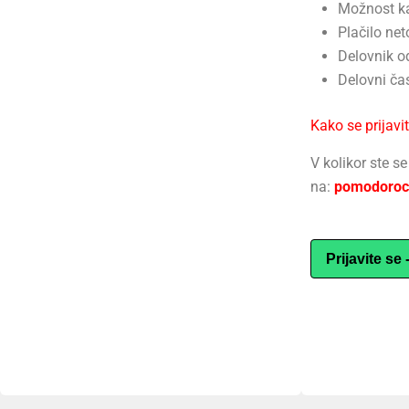
Možnost ka
Plačilo ne
Delovnik od
Delovni ča
Kako se prijavit
V kolikor ste s
na:
pomodoroc
Prijavite se