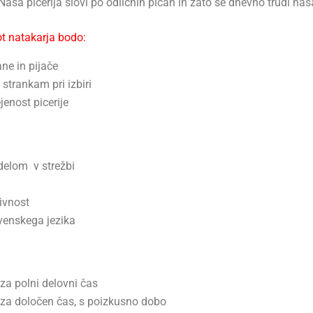
Naša picerija slovi po odličnih picah in zato se dnevno trudi naš
ot natakarja bodo:
ne in pijače
strankam pri izbiri
jenost picerije
 delom v strežbi
ivnost
venskega jezika
za polni delovni čas
 za določen čas, s poizkusno dobo