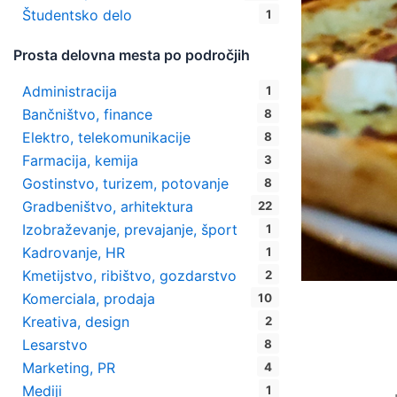
Študentsko delo
1
Prosta delovna mesta po področjih
Administracija
1
Bančništvo, finance
8
Elektro, telekomunikacije
8
Farmacija, kemija
3
Gostinstvo, turizem, potovanje
8
Gradbeništvo, arhitektura
22
Izobraževanje, prevajanje, šport
1
Kadrovanje, HR
1
Kmetijstvo, ribištvo, gozdarstvo
2
Komerciala, prodaja
10
Kreativa, design
2
Lesarstvo
8
Marketing, PR
4
Mediji
1