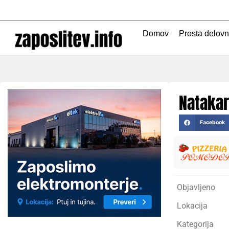
Skip
to
content
Domov
Prosta delov
Nataka
Facebook
Objavljeno
Lokacija
Kategorija