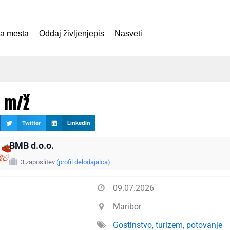
na mesta
Oddaj življenjepis
Nasveti
r m/ž
Twitter
LinkedIn
BMB d.o.o.
3 zaposlitev
(profil delodajalca)
09.07.2026
Maribor
Gostinstvo, turizem, potovanje