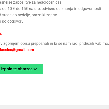
snejše zaposlitve za nedoločen čas
to od 10 € do 15€ na uro, odvisno od znanja in odgovornosti
 srede do nedelje, prazniki zaprto
s po dogovoru
i:
e v zgornjem opisu prepoznali in bi se nam radi pridružili vabim
lassico@gmail.com
 - izpolnite obrazec