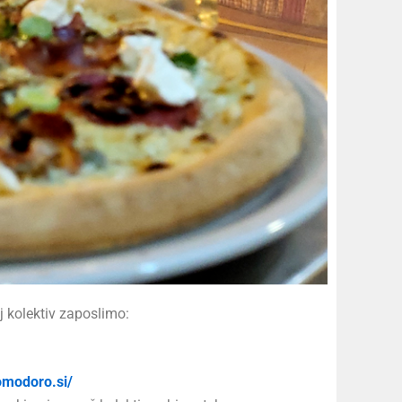
oj kolektiv zaposlimo:
omodoro.si/