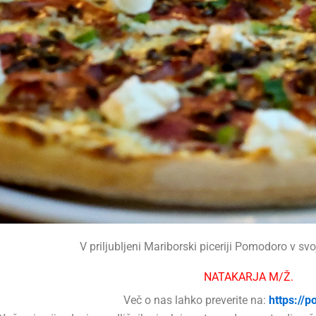
V priljubljeni Mariborski piceriji Pomodoro v sv
NATAKARJA M/Ž.
Več o nas lahko preverite na:
https://p