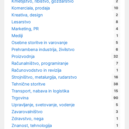
Kmetijstvo, ribištvo, gozdarstvo
2
Komerciala, prodaja
10
Kreativa, design
2
Lesarstvo
8
Marketing, PR
4
Mediji
1
Osebne storitve in varovanje
5
Prehrambena industrija, živilstvo
6
Proizvodnja
32
Računalništvo, programiranje
7
Računovodstvo in revizija
1
Strojništvo, metalurgija, rudarstvo
16
Tehnične storitve
38
Transport, nabava in logistika
15
Trgovina
90
Upravljanje, svetovanje, vodenje
5
Zavarovalništvo
3
Zdravstvo, nega
1
Znanost, tehnologija
1