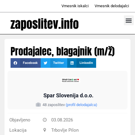
Skip
Vmesnik iskalci
Vmesnik delodajalci
to
content
Prosta d
Odd
Prodajalec, blagajnik (m/ž)
Facebook
Twitter
LinkedIn
Spar Slovenija d.o.o.
48 zaposlitev
(profil delodajalca)
Objavljeno
03.08.2026
Lokacija
Trbovlje Pilon