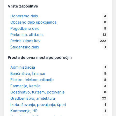
Vrste zaposlitve
Honorarno delo
4
Občasno delo upokojenca
8
Pogodbeno delo
8
Preko s.p. ali d.o.o.
13
Redna zaposlitev
222
Študentsko delo
1
Prosta delovna mesta po področjih
Administracija
1
Bančništvo, finance
8
Elektro, telekomunikacije
8
Farmacija, kemija
3
Gostinstvo, turizem, potovanje
8
Gradbeništvo, arhitektura
22
Izobraževanje, prevajanje, šport
1
Kadrovanje, HR
1