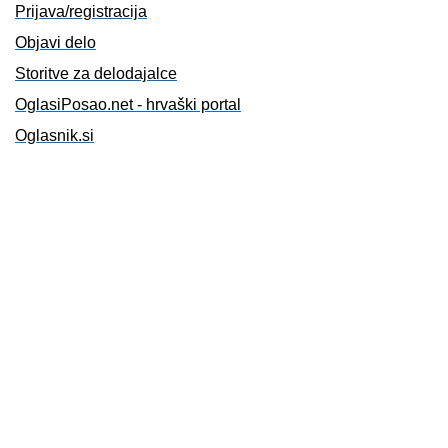
Prijava/registracija
Objavi delo
Storitve za delodajalce
OglasiPosao.net - hrvaški portal
Oglasnik.si
O nas
O nas
Partnerski portali
Pogoji uporabe
Izjava o zasebnosti
Piškotki
Kontakt
Telefon: +386 51 416 465
Email: info@zaposlitev.info