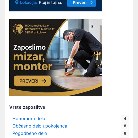
Vrste zaposlitve
Honorarno delo
4
Občasno delo upokojenca
8
Pogodbeno delo
8