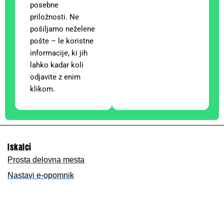
posebne
priložnosti. Ne
pošiljamo neželene
pošte – le koristne
informacije, ki jih
lahko kadar koli
odjavite z enim
klikom.
Iskalci
Prosta delovna mesta
Nastavi e-opomnik
Oddaj CV
Delodajalci