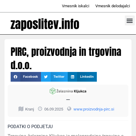
Skip
Vmesnik iskalci
Vmesnik delodajalci
to
content
Prosta d
Odd
PIRC, proizvodnja in trgovina
d.o.o.
Facebook
Twitter
LinkedIn
—
Kranj
06.09.2025
www.proizvodnja-pirc.si
PODATKI O PODJETJU