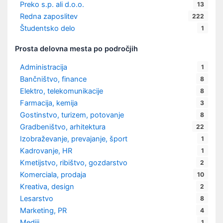
Preko s.p. ali d.o.o.
13
Redna zaposlitev
222
Študentsko delo
1
Prosta delovna mesta po področjih
Administracija
1
Bančništvo, finance
8
Elektro, telekomunikacije
8
Farmacija, kemija
3
Gostinstvo, turizem, potovanje
8
Gradbeništvo, arhitektura
22
Izobraževanje, prevajanje, šport
1
Kadrovanje, HR
1
Kmetijstvo, ribištvo, gozdarstvo
2
Komerciala, prodaja
10
Kreativa, design
2
Lesarstvo
8
Marketing, PR
4
Mediji
1