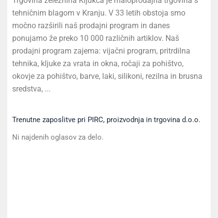
Trgovina železnina Kljukca je maloprodajna trgovina s
tehničnim blagom v Kranju. V 33 letih obstoja smo
močno razširili naš prodajni program in danes
ponujamo že preko 10 000 različnih artiklov. Naš
prodajni program zajema: vijačni program, pritrdilna
tehnika, kljuke za vrata in okna, ročaji za pohištvo,
okovje za pohištvo, barve, laki, silikoni, rezilna in brusna
sredstva, ...
Trenutne zaposlitve pri PIRC, proizvodnja in trgovina d.o.o.
Ni najdenih oglasov za delo.