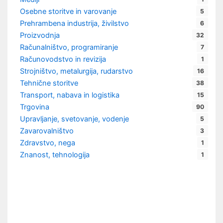
Osebne storitve in varovanje
5
Prehrambena industrija, živilstvo
6
Proizvodnja
32
Računalništvo, programiranje
7
Računovodstvo in revizija
1
Strojništvo, metalurgija, rudarstvo
16
Tehnične storitve
38
Transport, nabava in logistika
15
Trgovina
90
Upravljanje, svetovanje, vodenje
5
Zavarovalništvo
3
Zdravstvo, nega
1
Znanost, tehnologija
1