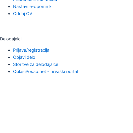
Nastavi e-opomnik
Oddaj CV
Delodajalci
Prijava/registracija
Objavi delo
Storitve za delodajalce
OglasiPosao.net - hrvaški portal
Oglasnik.si
O nas
O nas
Partnerski portali
Pogoji uporabe