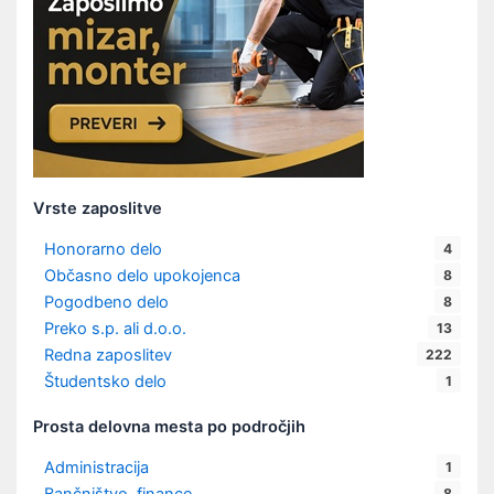
Vrste zaposlitve
Honorarno delo
4
Občasno delo upokojenca
8
Pogodbeno delo
8
Preko s.p. ali d.o.o.
13
Redna zaposlitev
222
Študentsko delo
1
Prosta delovna mesta po področjih
Administracija
1
8