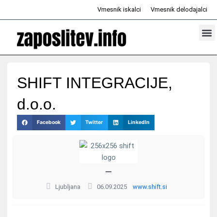
Skip
Vmesnik iskalci
Vmesnik delodajalci
to
content
Prosta d
Odd
SHIFT INTEGRACIJE,
d.o.o.
Facebook
Twitter
LinkedIn
—
Ljubljana
06.09.2025
www.shift.si