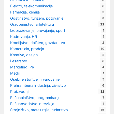
Bančništvo, finance
Elektro, telekomunikacije
8
Farmacija, kemija
3
Gostinstvo, turizem, potovanje
8
Gradbeništvo, arhitektura
22
Izobraževanje, prevajanje, šport
1
Kadrovanje, HR
1
Kmetijstvo, ribištvo, gozdarstvo
2
Komerciala, prodaja
10
Kreativa, design
2
Lesarstvo
8
Marketing, PR
4
Mediji
1
Osebne storitve in varovanje
5
Prehrambena industrija, živilstvo
6
Proizvodnja
32
Računalništvo, programiranje
7
Računovodstvo in revizija
1
Strojništvo, metalurgija, rudarstvo
16