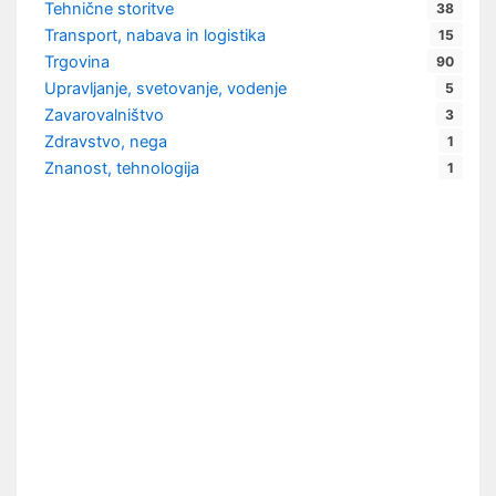
Tehnične storitve
38
Transport, nabava in logistika
15
Trgovina
90
Upravljanje, svetovanje, vodenje
5
Zavarovalništvo
3
Zdravstvo, nega
1
Znanost, tehnologija
1