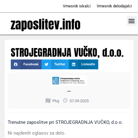
Skip
Vmesnik iskalci
Vmesnik delodajalci
to
content
Prosta d
Odd
STROJEGRADNJA VUČKO, d.o.o.
Facebook
Twitter
LinkedIn
—
Ptuj
07.09.2025
Trenutne zaposlitve pri STROJEGRADNJA VUČKO, d.o.o.
Ni najdenih oglasov za delo.