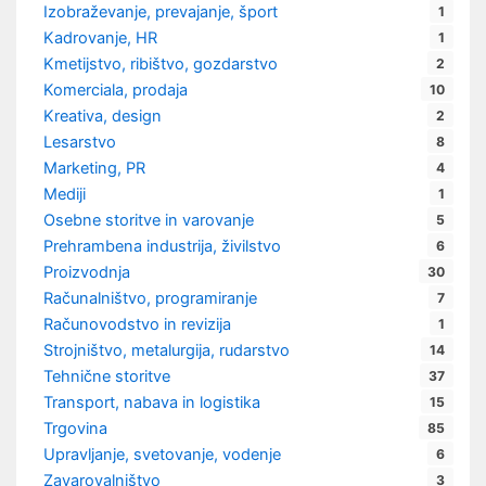
Izobraževanje, prevajanje, šport
1
Kadrovanje, HR
1
Kmetijstvo, ribištvo, gozdarstvo
2
Komerciala, prodaja
10
Kreativa, design
2
Lesarstvo
8
Marketing, PR
4
Mediji
1
Osebne storitve in varovanje
5
Prehrambena industrija, živilstvo
6
Proizvodnja
30
Računalništvo, programiranje
7
Računovodstvo in revizija
1
Strojništvo, metalurgija, rudarstvo
14
Tehnične storitve
37
Transport, nabava in logistika
15
Trgovina
85
Upravljanje, svetovanje, vodenje
6
Zavarovalništvo
3