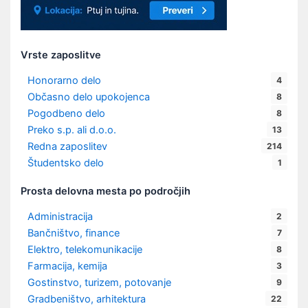
Vrste zaposlitve
Honorarno delo
4
Občasno delo upokojenca
8
Pogodbeno delo
8
Preko s.p. ali d.o.o.
13
Redna zaposlitev
214
Študentsko delo
1
Prosta delovna mesta po področjih
Administracija
2
Bančništvo, finance
7
Elektro, telekomunikacije
8
Farmacija, kemija
3
Gostinstvo, turizem, potovanje
9
Gradbeništvo, arhitektura
22