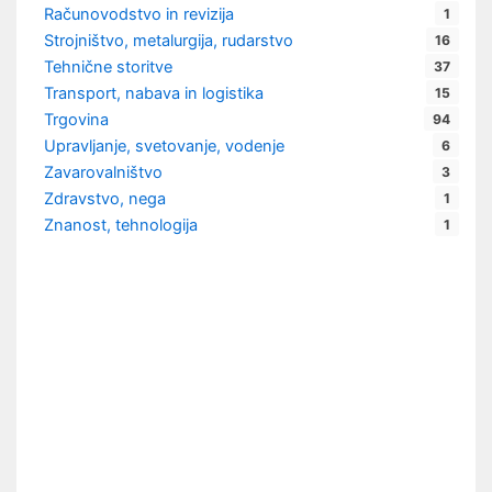
Računovodstvo in revizija
1
Strojništvo, metalurgija, rudarstvo
16
Tehnične storitve
37
Transport, nabava in logistika
15
Trgovina
94
Upravljanje, svetovanje, vodenje
6
Zavarovalništvo
3
Zdravstvo, nega
1
Znanost, tehnologija
1