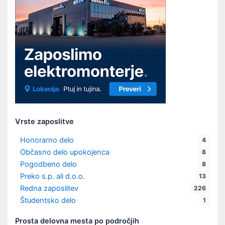
Vrste zaposlitve
Honorarno delo
4
Občasno delo upokojenca
8
Pogodbeno delo
8
Preko s.p. ali d.o.o.
13
Redna zaposlitev
226
Študentsko delo
1
Prosta delovna mesta po področjih