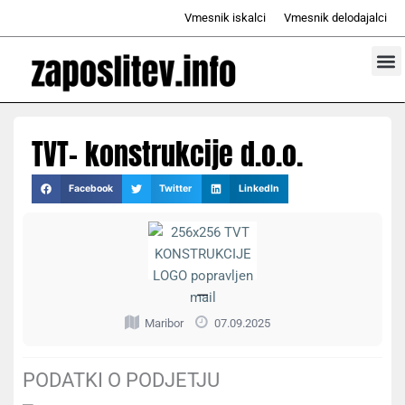
Skip
Vmesnik iskalci
Vmesnik delodajalci
to
content
Prosta d
Odd
TVT- konstrukcije d.o.o.
Facebook
Twitter
LinkedIn
—
Maribor
07.09.2025
PODATKI O PODJETJU