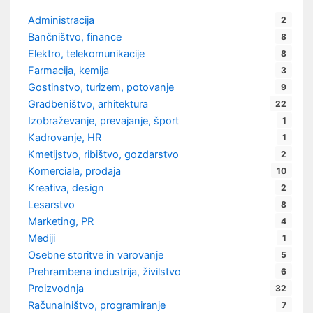
Administracija
2
Bančništvo, finance
8
Elektro, telekomunikacije
8
Farmacija, kemija
3
Gostinstvo, turizem, potovanje
9
Gradbeništvo, arhitektura
22
Izobraževanje, prevajanje, šport
1
Kadrovanje, HR
1
Kmetijstvo, ribištvo, gozdarstvo
2
Komerciala, prodaja
10
Kreativa, design
2
Lesarstvo
8
Marketing, PR
4
Mediji
1
Osebne storitve in varovanje
5
Prehrambena industrija, živilstvo
6
Proizvodnja
32
Računalništvo, programiranje
7