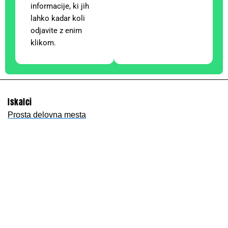
informacije, ki jih
lahko kadar koli
odjavite z enim
klikom.
Iskalci
Prosta delovna mesta
Nastavi e-opomnik
Oddaj CV
Delodajalci
Prijava/registracija
Objavi delo
Storitve za delodajalce
OglasiPosao.net - hrvaški portal