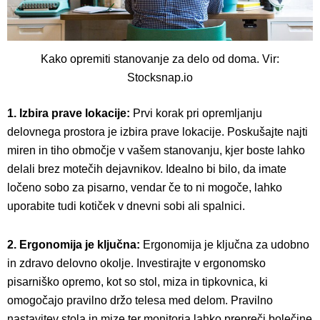
Kako opremiti stanovanje za delo od doma. Vir:
Stocksnap.io
1. Izbira prave lokacije:
Prvi korak pri opremljanju
delovnega prostora je izbira prave lokacije. Poskušajte najti
miren in tiho območje v vašem stanovanju, kjer boste lahko
delali brez motečih dejavnikov. Idealno bi bilo, da imate
ločeno sobo za pisarno, vendar če to ni mogoče, lahko
uporabite tudi kotiček v dnevni sobi ali spalnici.
2. Ergonomija je ključna:
Ergonomija je ključna za udobno
in zdravo delovno okolje. Investirajte v ergonomsko
pisarniško opremo, kot so stol, miza in tipkovnica, ki
omogočajo pravilno držo telesa med delom. Pravilno
nastavitev stola in mize ter monitorja lahko prepreči bolečine