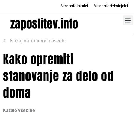
Skip
Vmesnik iskalci
Vmesnik delodajalci
to
content
Prosta d
Odd
Nazaj na karierne nasvete
Kako opremiti
stanovanje za delo od
doma
Kazalo vsebine