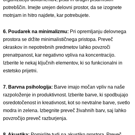
potrebščin. Imejte urejen delovni prostor, da se izognete
motnjam in hitro najdete, kar potrebujete.
6. Poudarek na minimalizmu:
Pri opremljanju delovnega
prostora se držite minimalističnega pristopa. Preveč
okraskov in nepotrebnih predmetov lahko povzroči
prenatrpanost, kar negativno vpliva na koncentracijo.
Izberite le nekaj ključnih elementov, ki so funkcionalni in
estetsko prijetni.
7. Barvna psihologija:
Barve imajo močan vpliv na naše
razpoloženje in produktivnost. Izberite barve, ki spodbujajo
osredotočenost in kreativnost, kot so nevtralne barve, svetlo
modra in zelena. Izbegnite preveč živahnih barv, saj lahko
povzročijo preveč razburjenja.
8. Akustika:
Pomislite tudi na akustiko prostora. Preveč