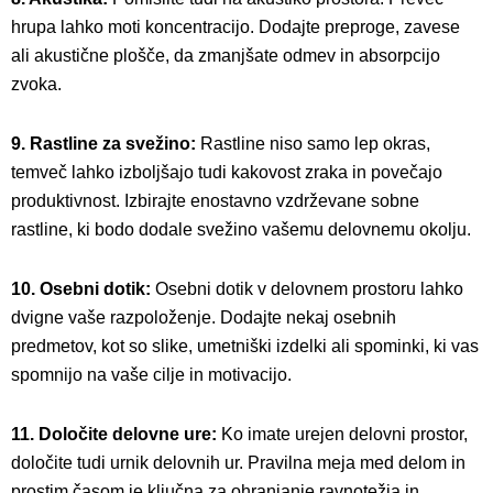
hrupa lahko moti koncentracijo. Dodajte preproge, zavese
ali akustične plošče, da zmanjšate odmev in absorpcijo
zvoka.
9. Rastline za svežino:
Rastline niso samo lep okras,
temveč lahko izboljšajo tudi kakovost zraka in povečajo
produktivnost. Izbirajte enostavno vzdrževane sobne
rastline, ki bodo dodale svežino vašemu delovnemu okolju.
10. Osebni dotik:
Osebni dotik v delovnem prostoru lahko
dvigne vaše razpoloženje. Dodajte nekaj osebnih
predmetov, kot so slike, umetniški izdelki ali spominki, ki vas
spomnijo na vaše cilje in motivacijo.
11. Določite delovne ure:
Ko imate urejen delovni prostor,
določite tudi urnik delovnih ur. Pravilna meja med delom in
prostim časom je ključna za ohranjanje ravnotežja in