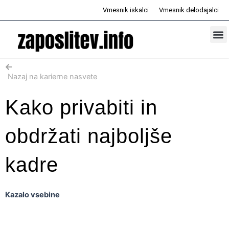
Skip
Vmesnik iskalci
Vmesnik delodajalci
to
content
Prosta d
Odd
Nazaj na karierne nasvete
Kako privabiti in
obdržati najboljše
kadre
Kazalo vsebine