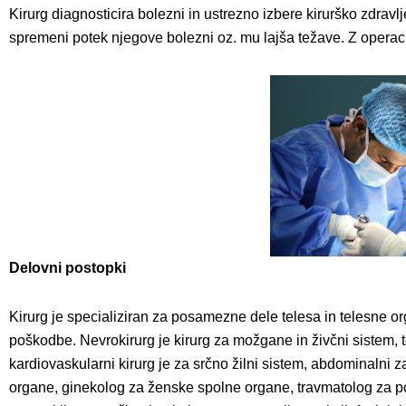
Kirurg diagnosticira bolezni in ustrezno izbere kirurško zdrav
spremeni potek njegove bolezni oz. mu lajša težave. Z operacij
Delovni postopki
Kirurg je specializiran za posamezne dele telesa in telesne or
poškodbe. Nevrokirurg je kirurg za možgane in živčni sistem, t
kardiovaskularni kirurg je za srčno žilni sistem, abdominalni
organe, ginekolog za ženske spolne organe, travmatolog za poš