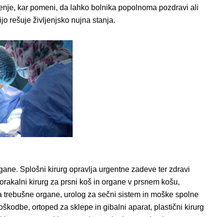
ljenje, kar pomeni, da lahko bolnika popolnoma pozdravi ali
o rešuje življenjsko nujna stanja.
gane. Splošni kirurg opravlja urgentne zadeve ter zdravi
orakalni kirurg za prsni koš in organe v prsnem košu,
 za trebušne organe, urolog za sečni sistem in moške spolne
kodbe, ortoped za sklepe in gibalni aparat, plastični kirurg