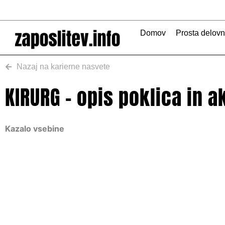
Skip
to
content
Domov
Prosta delov
Nazaj na karierne nasvete
KIRURG – opis poklica in 
Kazalo vsebine