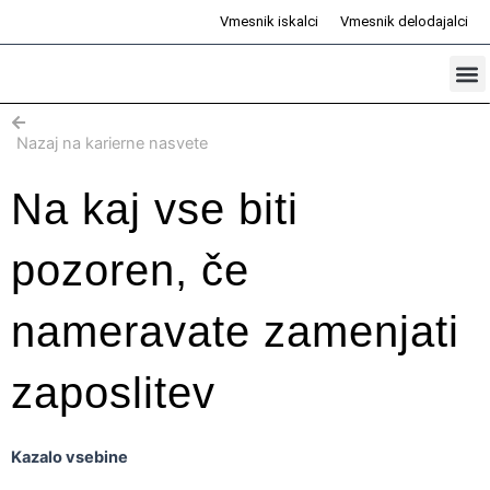
Skip
Vmesnik iskalci
Vmesnik delodajalci
to
content
Prosta d
Odd
Nazaj na karierne nasvete
Na kaj vse biti
pozoren, če
nameravate zamenjati
zaposlitev
Kazalo vsebine