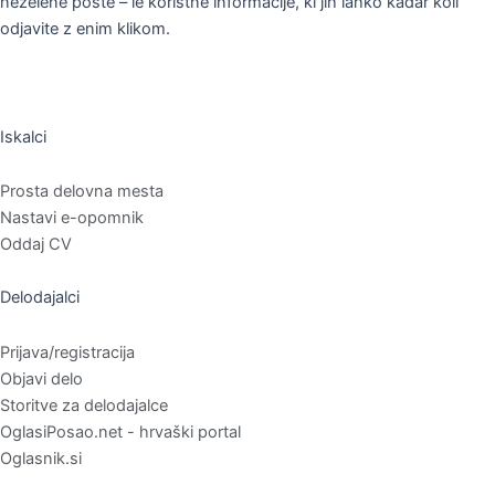
neželene pošte – le koristne informacije, ki jih lahko kadar koli
odjavite z enim klikom.
Iskalci
Prosta delovna mesta
Nastavi e-opomnik
Oddaj CV
Delodajalci
Prijava/registracija
Objavi delo
Storitve za delodajalce
OglasiPosao.net - hrvaški portal
Oglasnik.si