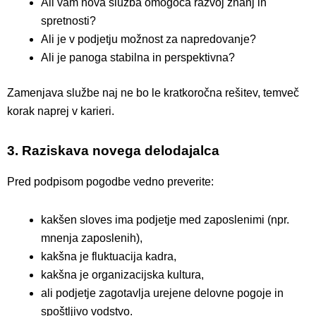
Ali vam nova služba omogoča razvoj znanj in
spretnosti?
Ali je v podjetju možnost za napredovanje?
Ali je panoga stabilna in perspektivna?
Zamenjava službe naj ne bo le kratkoročna rešitev, temveč
korak naprej v karieri.
3. Raziskava novega delodajalca
Pred podpisom pogodbe vedno preverite:
kakšen sloves ima podjetje med zaposlenimi (npr.
mnenja zaposlenih),
kakšna je fluktuacija kadra,
kakšna je organizacijska kultura,
ali podjetje zagotavlja urejene delovne pogoje in
spoštljivo vodstvo.