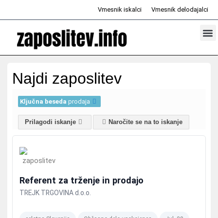
Skip
Vmesnik iskalci
Vmesnik delodajalci
to
content
Prosta d
Odd
Najdi zaposlitev
Ključna beseda
prodaja
Prilagodi iskanje
Naročite se na to iskanje
Referent za trženje in prodajo
TREJK TRGOVINA d.o.o.