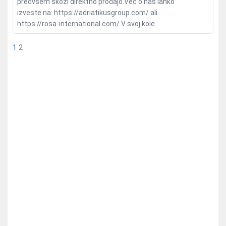
predvsem skozi direktno prodajo.Več o nas lahko
izveste na: https://adriatikusgroup.com/ ali
https://rosa-international.com/ V svoj kole...
1
2