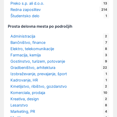
Preko s.p. ali d.o.o.
13
Redna zaposlitev
214
Študentsko delo
1
Prosta delovna mesta po področjih
Administracija
2
Bančništvo, finance
7
Elektro, telekomunikacije
8
Farmacija, kemija
3
Gostinstvo, turizem, potovanje
9
Gradbeništvo, arhitektura
22
Izobraževanje, prevajanje, šport
1
Kadrovanje, HR
1
Kmetijstvo, ribištvo, gozdarstvo
2
Komerciala, prodaja
10
Kreativa, design
2
Lesarstvo
8
Marketing, PR
4