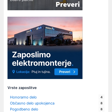
Vrste zaposlitve
Honorarno delo
4
Občasno delo upokojenca
8
Pogodbeno delo
8