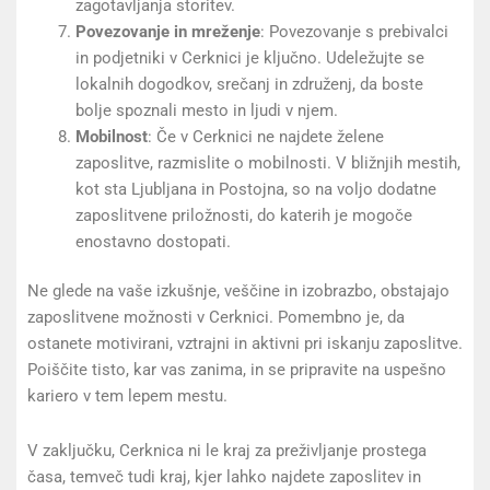
zagotavljanja storitev.
Povezovanje in mreženje
: Povezovanje s prebivalci
in podjetniki v Cerknici je ključno. Udeležujte se
lokalnih dogodkov, srečanj in združenj, da boste
bolje spoznali mesto in ljudi v njem.
Mobilnost
: Če v Cerknici ne najdete želene
zaposlitve, razmislite o mobilnosti. V bližnjih mestih,
kot sta Ljubljana in Postojna, so na voljo dodatne
zaposlitvene priložnosti, do katerih je mogoče
enostavno dostopati.
Ne glede na vaše izkušnje, veščine in izobrazbo, obstajajo
zaposlitvene možnosti v Cerknici. Pomembno je, da
ostanete motivirani, vztrajni in aktivni pri iskanju zaposlitve.
Poiščite tisto, kar vas zanima, in se pripravite na uspešno
kariero v tem lepem mestu.
V zaključku, Cerknica ni le kraj za preživljanje prostega
časa, temveč tudi kraj, kjer lahko najdete zaposlitev in