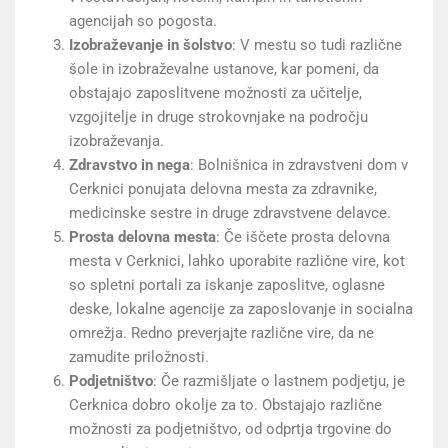
agencijah so pogosta.
Izobraževanje in šolstvo
: V mestu so tudi različne
šole in izobraževalne ustanove, kar pomeni, da
obstajajo zaposlitvene možnosti za učitelje,
vzgojitelje in druge strokovnjake na področju
izobraževanja.
Zdravstvo in nega
: Bolnišnica in zdravstveni dom v
Cerknici ponujata delovna mesta za zdravnike,
medicinske sestre in druge zdravstvene delavce.
Prosta delovna mesta
: Če iščete prosta delovna
mesta v Cerknici, lahko uporabite različne vire, kot
so spletni portali za iskanje zaposlitve, oglasne
deske, lokalne agencije za zaposlovanje in socialna
omrežja. Redno preverjajte različne vire, da ne
zamudite priložnosti.
Podjetništvo
: Če razmišljate o lastnem podjetju, je
Cerknica dobro okolje za to. Obstajajo različne
možnosti za podjetništvo, od odprtja trgovine do