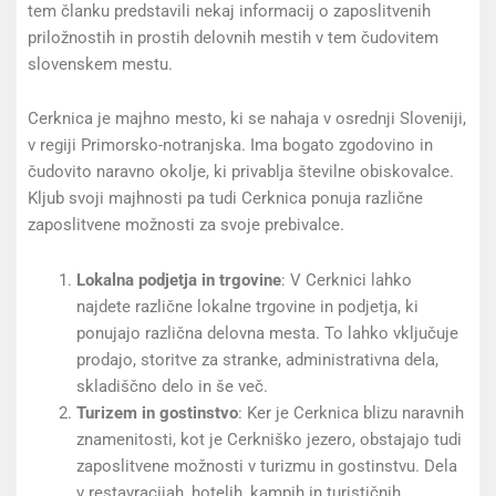
tem članku predstavili nekaj informacij o zaposlitvenih
priložnostih in prostih delovnih mestih v tem čudovitem
slovenskem mestu.
Cerknica je majhno mesto, ki se nahaja v osrednji Sloveniji,
v regiji Primorsko-notranjska. Ima bogato zgodovino in
čudovito naravno okolje, ki privablja številne obiskovalce.
Kljub svoji majhnosti pa tudi Cerknica ponuja različne
zaposlitvene možnosti za svoje prebivalce.
Lokalna podjetja in trgovine
: V Cerknici lahko
najdete različne lokalne trgovine in podjetja, ki
ponujajo različna delovna mesta. To lahko vključuje
prodajo, storitve za stranke, administrativna dela,
skladiščno delo in še več.
Turizem in gostinstvo
: Ker je Cerknica blizu naravnih
znamenitosti, kot je Cerkniško jezero, obstajajo tudi
zaposlitvene možnosti v turizmu in gostinstvu. Dela
v restavracijah, hotelih, kampih in turističnih