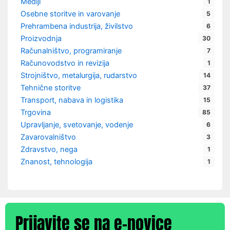
Mediji
1
Osebne storitve in varovanje
5
Prehrambena industrija, živilstvo
6
Proizvodnja
30
Računalništvo, programiranje
7
Računovodstvo in revizija
1
Strojništvo, metalurgija, rudarstvo
14
Tehnične storitve
37
Transport, nabava in logistika
15
Trgovina
85
Upravljanje, svetovanje, vodenje
6
Zavarovalništvo
3
Zdravstvo, nega
1
Znanost, tehnologija
1
Prijavite se na e-novice