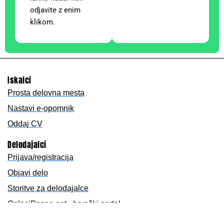
odjavite z enim
klikom.
Iskalci
Prosta delovna mesta
Nastavi e-opomnik
Oddaj CV
Delodajalci
Prijava/registracija
Objavi delo
Storitve za delodajalce
OglasiPosao.net - hrvaški portal
Oglasnik.si