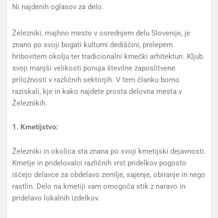
Ni najdenih oglasov za delo.
Železniki, majhno mesto v osrednjem delu Slovenije, je
znano po svoji bogati kulturni dediščini, prelepem
hribovitem okolju ter tradicionalni kmečki arhitekturi. Kljub
svoji manjši velikosti ponuja številne zaposlitvene
priložnosti v različnih sektorjih. V tem članku bomo
raziskali, kje in kako najdete prosta delovna mesta v
Železnikih.
1. Kmetijstvo:
Železniki in okolica sta znana po svoji kmetijski dejavnosti.
Kmetje in pridelovalci različnih vrst pridelkov pogosto
iščejo delavce za obdelavo zemlje, sajenje, obiranje in nego
rastlin. Delo na kmetiji vam omogoča stik z naravo in
pridelavo lokalnih izdelkov.