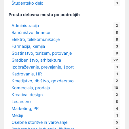
Študentsko delo
1
Prosta delovna mesta po področjih
Administracija
2
Bančništvo, finance
8
Elektro, telekomunikacije
8
Farmacija, kemija
3
Gostinstvo, turizem, potovanje
9
Gradbeništvo, arhitektura
22
Izobraževanje, prevajanje, šport
1
Kadrovanje, HR
1
Kmetijstvo, ribištvo, gozdarstvo
2
Komerciala, prodaja
10
Kreativa, design
2
Lesarstvo
8
Marketing, PR
4
Mediji
1
Osebne storitve in varovanje
5