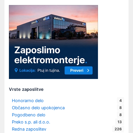
Vrste zaposlitve
Honorarno delo
4
Občasno delo upokojenca
8
Pogodbeno delo
8
Preko s.p. ali d.o.o.
13
Redna zaposlitev
226