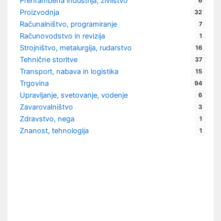
Prehrambena industrija, živilstvo
6
Proizvodnja
32
Računalništvo, programiranje
7
Računovodstvo in revizija
1
Strojništvo, metalurgija, rudarstvo
16
Tehnične storitve
37
Transport, nabava in logistika
15
Trgovina
94
Upravljanje, svetovanje, vodenje
6
Zavarovalništvo
3
Zdravstvo, nega
1
Znanost, tehnologija
1