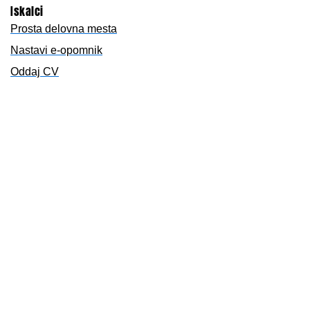
Iskalci
Prosta delovna mesta
Nastavi e-opomnik
Oddaj CV
Delodajalci
Prijava/registracija
Objavi delo
Storitve za delodajalce
OglasiPosao.net - hrvaški portal
Oglasnik.si
O nas
O nas
Partnerski portali
Pogoji uporabe