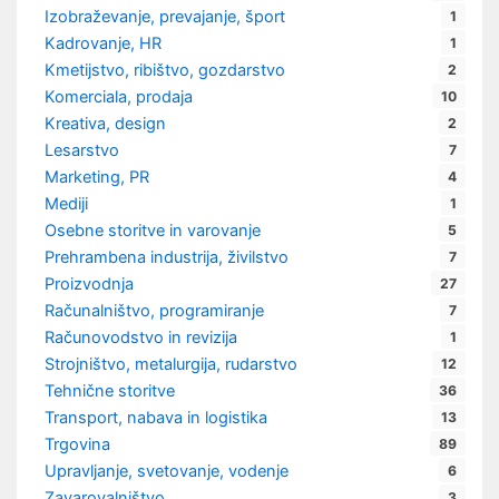
Izobraževanje, prevajanje, šport
1
Kadrovanje, HR
1
Kmetijstvo, ribištvo, gozdarstvo
2
Komerciala, prodaja
10
Kreativa, design
2
Lesarstvo
7
Marketing, PR
4
Mediji
1
Osebne storitve in varovanje
5
Prehrambena industrija, živilstvo
7
Proizvodnja
27
Računalništvo, programiranje
7
Računovodstvo in revizija
1
Strojništvo, metalurgija, rudarstvo
12
Tehnične storitve
36
Transport, nabava in logistika
13
Trgovina
89
Upravljanje, svetovanje, vodenje
6
Zavarovalništvo
3