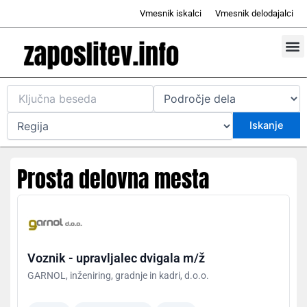
Skip
Vmesnik iskalci
Vmesnik delodajalci
to
content
Prosta d
Odd
Prosta delovna mesta
Voznik - upravljalec dvigala m/ž
GARNOL, inženiring, gradnje in kadri, d.o.o.