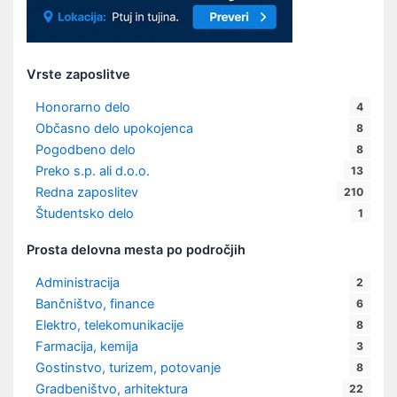
Vrste zaposlitve
Honorarno delo
4
Občasno delo upokojenca
8
Pogodbeno delo
8
Preko s.p. ali d.o.o.
13
Redna zaposlitev
210
Študentsko delo
1
Prosta delovna mesta po področjih
Administracija
2
Bančništvo, finance
6
Elektro, telekomunikacije
8
Farmacija, kemija
3
Gostinstvo, turizem, potovanje
8
Gradbeništvo, arhitektura
22